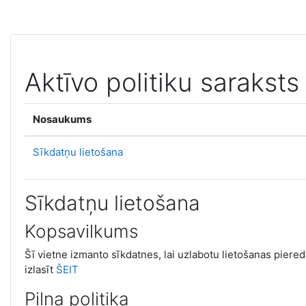
Atvērt galveno saturu
Aktīvo politiku saraksts
Nosaukums
Sīkdatņu lietošana
Sīkdatņu lietošana
Kopsavilkums
Šī vietne izmanto sīkdatnes, lai uzlabotu lietošanas pieredz
izlasīt
ŠEIT
Pilna politika