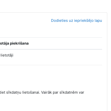
Dodieties uz iepriekšējo lapu
totāja piekrišana
 lietotāji
tiet sīkdatņu lietošanai. Vairāk par sīkdatnēm var