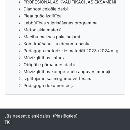
PROFESIONĀLĀS KVALIFIKĀCIJAS EKSĀMENI
Diagnosticejošie darbi
Pieaugušo izglītība
Labbūtības stiprināšanas programma
Metodiskie materiāli
Macību maksas pakalpojumi
Konstruēšana - uzdevumu banka
Pedagogu metodiskie materiāli 2023./2024.m.g.
Mūžizglītības saturs
Obligātie pārbaudes darbi
Mūžizglītības kompetenču apguves moduļi
Izglītojamo sasniegumu vērtēšana
Pedagogu dokumentācija
Jūs neesat pieslēdzies. (
Pieslēgties
)
TK1