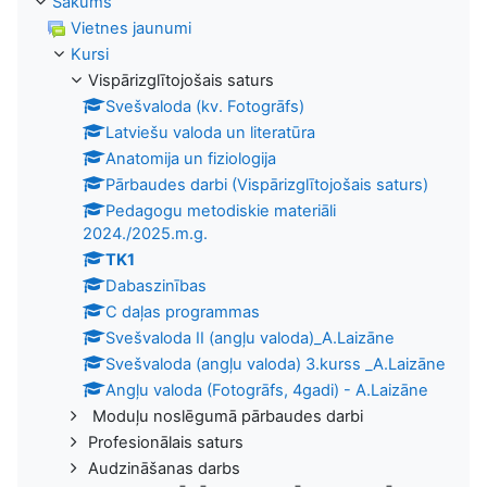
Sākums
Vietnes jaunumi
Kursi
Vispārizglītojošais saturs
Svešvaloda (kv. Fotogrāfs)
Latviešu valoda un literatūra
Anatomija un fiziologija
Pārbaudes darbi (Vispārizglītojošais saturs)
Pedagogu metodiskie materiāli
2024./2025.m.g.
TK1
Dabaszinības
C daļas programmas
Svešvaloda II (angļu valoda)_A.Laizāne
Svešvaloda (angļu valoda) 3.kurss _A.Laizāne
Angļu valoda (Fotogrāfs, 4gadi) - A.Laizāne
Moduļu noslēgumā pārbaudes darbi
Profesionālais saturs
Audzināšanas darbs