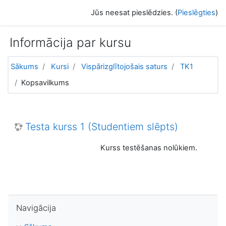
Atvērt galveno saturu
Jūs neesat pieslēdzies. (
Pieslēgties
)
Informācija par kursu
Sākums
Kursi
Vispārizglītojošais saturs
TK1
Kopsavilkums
Testa kurss 1 (Studentiem slēpts)
Kurss testēšanas nolūkiem.
Izlaist Navigācija
Navigācija