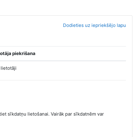
Dodieties uz iepriekšējo lapu
totāja piekrišana
 lietotāji
tiet sīkdatņu lietošanai. Vairāk par sīkdatnēm var