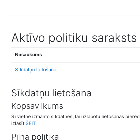
Atvērt galveno saturu
Aktīvo politiku saraksts
Nosaukums
Sīkdatņu lietošana
Sīkdatņu lietošana
Kopsavilkums
Šī vietne izmanto sīkdatnes, lai uzlabotu lietošanas pieredz
izlasīt
ŠEIT
Pilna politika