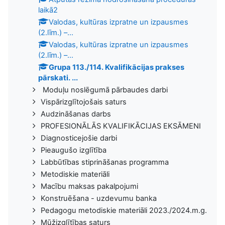
laikā2
Valodas, kultūras izpratne un izpausmes
(2.līm.) –...
Valodas, kultūras izpratne un izpausmes
(2.līm.) –...
Grupa 113./114. Kvalifikācijas prakses
pārskati. ...
Moduļu noslēgumā pārbaudes darbi
Vispārizglītojošais saturs
Audzināšanas darbs
PROFESIONĀLĀS KVALIFIKĀCIJAS EKSĀMENI
Diagnosticejošie darbi
Pieaugušo izglītība
Labbūtības stiprināšanas programma
Metodiskie materiāli
Macību maksas pakalpojumi
Konstruēšana - uzdevumu banka
Pedagogu metodiskie materiāli 2023./2024.m.g.
Mūžizglītības saturs