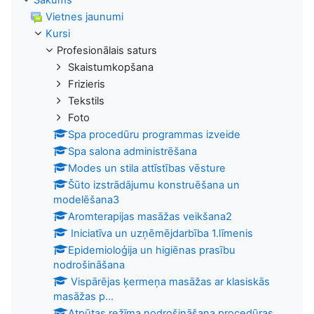
Vietnes jaunumi
Kursi
Profesionālais saturs
Skaistumkopšana
Frizieris
Tekstils
Foto
Spa procedūru programmas izveide
Spa salona administrēšana
Modes un stila attīstības vēsture
Šūto izstrādājumu konstruēšana un
modelēšana3
Aromterapijas masāžas veikšana2
Iniciatīva un uzņēmējdarbība 1.līmenis
Epidemioloģija un higiēnas prasību
nodrošināšana
Vispārējas ķermeņa masāžas ar klasiskās
masāžas p...
Atpūtas režīma nodrošināšana procedūras