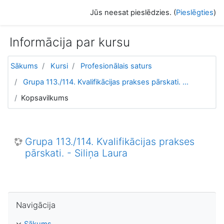
Atvērt galveno saturu
Jūs neesat pieslēdzies. (
Pieslēgties
)
Informācija par kursu
Sākums
Kursi
Profesionālais saturs
Grupa 113./114. Kvalifikācijas prakses pārskati. ...
Kopsavilkums
Grupa 113./114. Kvalifikācijas prakses
pārskati. - Siliņa Laura
Izlaist Navigācija
Navigācija
Sākums