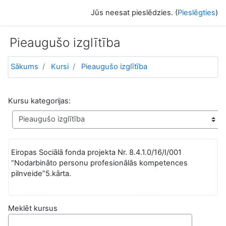
Atvērt galveno saturu
Jūs neesat pieslēdzies. (
Pieslēgties
)
Pieaugušo izglītība
Sākums
Kursi
Pieaugušo izglītība
Kursu kategorijas:
Eiropas Sociālā fonda projekta Nr. 8.4.1.0/16/I/001
“Nodarbināto personu profesionālās kompetences
pilnveide”5.kārta.
Meklēt kursus