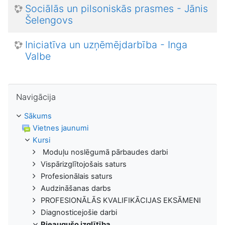
Sociālās un pilsoniskās prasmes - Jānis
Šelengovs
Iniciatīva un uzņēmējdarbība - Inga
Valbe
Izlaist Navigācija
Navigācija
Sākums
Vietnes jaunumi
Kursi
Moduļu noslēgumā pārbaudes darbi
Vispārizglītojošais saturs
Profesionālais saturs
Audzināšanas darbs
PROFESIONĀLĀS KVALIFIKĀCIJAS EKSĀMENI
Diagnosticejošie darbi
Pieaugušo izglītība